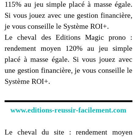
115% au jeu simple placé
à masse égale.
Si vous jouez avec une gestion financière,
je vous conseille le Système ROI+.
Le cheval des Editions Magic prono :
rendement moyen
120% au jeu simple
placé
à masse égale.
Si vous jouez avec
une gestion financière, je vous conseille le
Système ROI+.
www.editions-reussir-facilement.com
Le cheval du site :
rendement moyen