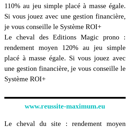
110% au jeu simple placé
à masse égale.
Si vous jouez avec une gestion financière,
je vous conseille le Système ROI+
Le cheval des Editions Magic prono :
rendement moyen
120% au jeu simple
placé
à masse égale.
Si vous jouez avec
une gestion financière, je vous conseille le
Système ROI+
www.reussite-maximum.eu
Le cheval du site :
rendement moyen