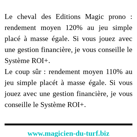
Le cheval des Editions Magic prono :
rendement moyen
120% au jeu simple
placé
à masse égale.
Si vous jouez avec
une gestion financière, je vous conseille le
Système ROI+.
Le coup sûr :
rendement moyen
110% au
jeu simple placét à masse égale.
Si vous
jouez avec une gestion financière, je vous
conseille le Système ROI+.
www.magicien-du-turf.biz