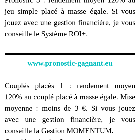
Pronostic 3 :
rendement moyen
120% au
jeu simple placé à masse égale.
Si vous
jouez avec une gestion financière, je vous
conseille le Système ROI+.
www.pronostic-gagnant.eu
Couplés placés 1 :
rendement moyen
120% au couplé placé à masse égale. Mise
moyenne : moins de 3 €.
Si vous jouez
avec une gestion financière, je vous
conseille la Gestion MOMENTUM.