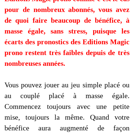
pour de nombreux abonnés, vous avez
de quoi faire beaucoup de bénéfice, à
masse égale, sans stress, puisque les
écarts des pronostics des Editions Magic
prono restent très faibles depuis de très
nombreuses années.
Vous pouvez jouer au jeu simple placé ou
au couplé placé à masse égale.
Commencez toujours avec une petite
mise, toujours la même. Quand votre
bénéfice aura augmenté de façon