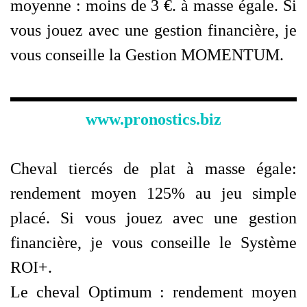
moyenne : moins de 3 €.
à masse égale.
Si
vous jouez avec une gestion financière, je
vous conseille la Gestion MOMENTUM.
www.pronostics.biz
Cheval tiercés de plat à masse égale:
rendement moyen
125% au jeu simple
placé.
Si vous jouez avec une gestion
financière, je vous conseille le Système
ROI+.
Le cheval Optimum :
rendement moyen