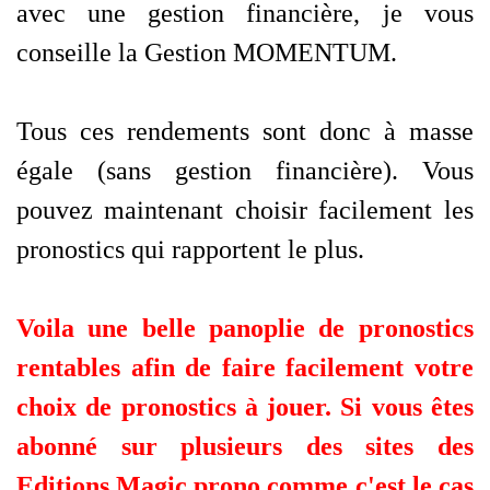
avec une gestion financière, je vous
conseille la Gestion MOMENTUM.
Tous ces rendements sont donc à masse
égale (sans gestion financière). Vous
pouvez maintenant choisir facilement les
pronostics qui rapportent le plus.
Voila une belle panoplie de pronostics
rentables afin de faire facilement votre
choix de pronostics à jouer. Si vous êtes
abonné sur plusieurs des sites des
Editions Magic prono comme c'est le cas