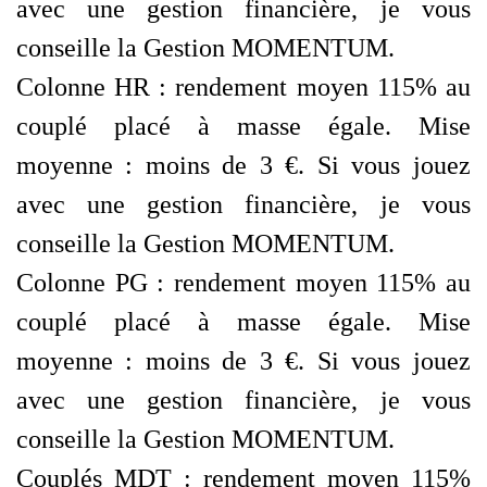
avec une gestion financière, je vous
conseille la Gestion MOMENTUM.
Colonne HR :
rendement moyen
115% au
couplé placé à masse égale. Mise
moyenne : moins de 3 €.
Si vous jouez
avec une gestion financière, je vous
conseille la Gestion MOMENTUM.
Colonne PG :
rendement moyen
115% au
couplé placé à masse égale. Mise
moyenne : moins de 3 €.
Si vous jouez
avec une gestion financière, je vous
conseille la Gestion MOMENTUM.
Couplés MDT :
rendement moyen
115%